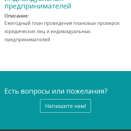
е
предпринимателей
р
ж
Описание:
а
Ежегодный план проведения плановых проверок
н
юридических лиц и индивидуальных
и
предпринимателей
ю
Есть вопросы или пожелания?
Напишите нам!