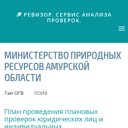
П
е
РЕВИЗОР. СЕРВИС АНАЛИЗА
р
ПРОВЕРОК.
е
й
Tog
nav
т
и
к
МИНИСТЕРСТВО ПРИРОДНЫХ
о
с
РЕСУРСОВ АМУРСКОЙ
н
о
ОБЛАСТИ
в
н
о
Тип ОГВ:
РОИВ
м
у
План проведения плановых
с
о
проверок юридических лиц и
д
индивидуальных