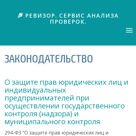
П
е
РЕВИЗОР. СЕРВИС АНАЛИЗА
р
ПРОВЕРОК.
е
й
Tog
nav
т
и
к
ЗАКОНОДАТЕЛЬСТВО
о
с
н
о
О защите прав юридических лиц и
в
индивидуальных
н
предпринимателей при
о
м
осуществлении государственного
у
контроля (надзора) и
с
муниципального контроля
о
д
294-ФЗ "О защите прав юридических лиц и