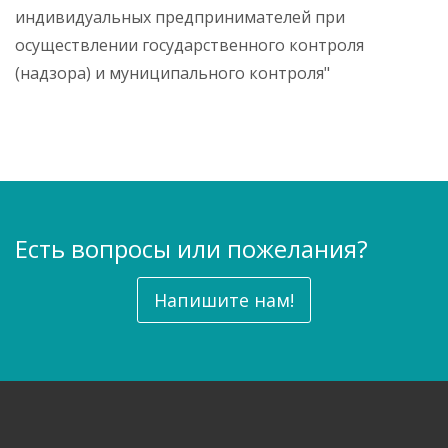
е
индивидуальных предпринимателей при
р
осуществлении государственного контроля
ж
а
(надзора) и муниципального контроля"
н
и
ю
Есть вопросы или пожелания?
Напишите нам!