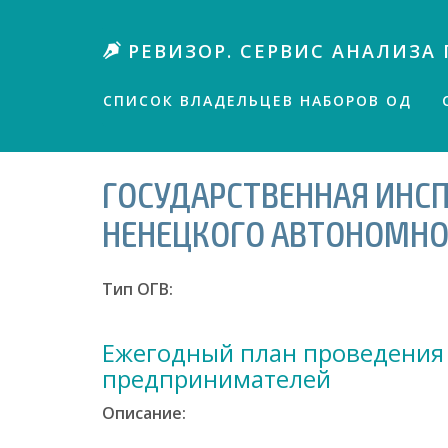
П
е
РЕВИЗОР. СЕРВИС АНАЛИЗА 
р
е
й
СПИСОК ВЛАДЕЛЬЦЕВ НАБОРОВ ОД
т
и
к
ГОСУДАРСТВЕННАЯ ИНС
о
с
НЕНЕЦКОГО АВТОНОМНО
н
о
в
Тип ОГВ:
н
о
м
Ежегодный план проведения
у
предпринимателей
с
о
Описание:
д