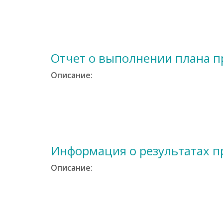
е
р
ж
а
н
Отчет о выполнении плана 
и
ю
Описание:
Информация о результатах п
Описание: