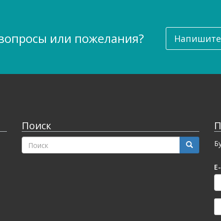
 вопросы или пожелания?
Напишите
Поиск
П
ФОРМА
Б
ПОИСКА
Поиск
E