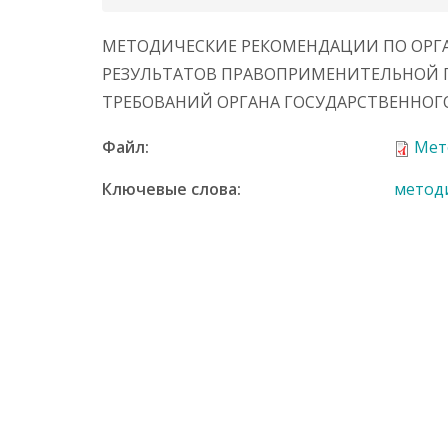
е
р
МЕТОДИЧЕСКИЕ РЕКОМЕНДАЦИИ ПО ОРГ
ж
а
РЕЗУЛЬТАТОВ ПРАВОПРИМЕНИТЕЛЬНОЙ 
н
ТРЕБОВАНИЙ ОРГАНА ГОСУДАРСТВЕННОГО
и
ю
Файл:
Мет
Ключевые слова:
метод