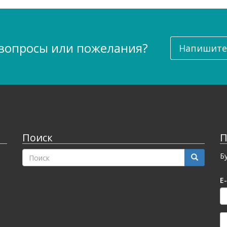
 вопросы или пожелания?
Напишите
Поиск
П
ФОРМА
Б
ПОИСКА
Поиск
E