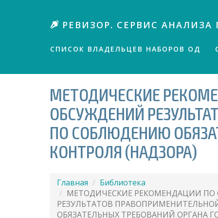
П
е
РЕВИЗОР. СЕРВИС АНАЛИЗА 
р
е
й
СПИСОК ВЛАДЕЛЬЦЕВ НАБОРОВ ОД
т
и
к
МЕТОДИЧЕСКИЕ РЕКОМЕ
о
с
ОБСУЖДЕНИЙ РЕЗУЛЬТА
н
о
ПО СОБЛЮДЕНИЮ ОБЯЗА
в
н
КОНТРОЛЯ (НАДЗОРА)
о
м
у
Главная
Библиотека
с
МЕТОДИЧЕСКИЕ РЕКОМЕНДАЦИИ ПО
о
РЕЗУЛЬТАТОВ ПРАВОПРИМЕНИТЕЛЬНОЙ
д
ОБЯЗАТЕЛЬНЫХ ТРЕБОВАНИЙ ОРГАНА Г