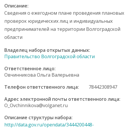
е
Описание:
р
Сведения о ежегодном плане проведения плановых
ж
а
проверок юридических лиц и индивидуальных
н
предпринимателей на территории Волгоградской
и
области
ю
Владелец набора открытых данных:
Правительство Волгоградской области
Ответственное лицо:
Овчинникова Ольга Валерьевна
Телефон ответственного лица:
78442308947
Адрес электронной почты ответственного лица:
O_Ovchinnikova@volganet.ru
Описание структуры набора:
http://data.gov.ru/opendata/3444200448-