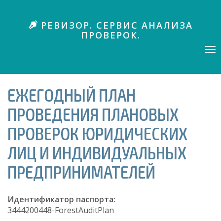
П
е
РЕВИЗОР. СЕРВИС АНАЛИЗА
р
ПРОВЕРОК.
е
й
Tog
nav
т
и
к
ЕЖЕГОДНЫЙ ПЛАН
о
с
ПРОВЕДЕНИЯ ПЛАНОВЫХ
н
о
ПРОВЕРОК ЮРИДИЧЕСКИХ
в
н
ЛИЦ И ИНДИВИДУАЛЬНЫХ
о
ПРЕДПРИНИМАТЕЛЕЙ
м
у
с
Идентификатор паспорта:
о
3444200448-ForestAuditPlan
д