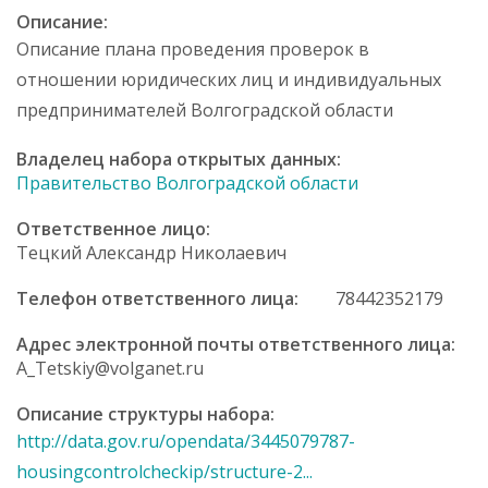
е
Описание:
р
Описание плана проведения проверок в
ж
а
отношении юридических лиц и индивидуальных
н
предпринимателей Волгоградской области
и
ю
Владелец набора открытых данных:
Правительство Волгоградской области
Ответственное лицо:
Тецкий Александр Николаевич
Телефон ответственного лица:
78442352179
Адрес электронной почты ответственного лица:
A_Tetskiy@volganet.ru
Описание структуры набора:
http://data.gov.ru/opendata/3445079787-
housingcontrolcheckip/structure-2...