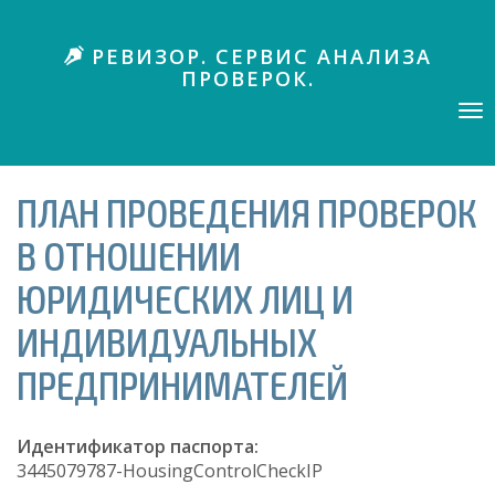
П
е
РЕВИЗОР. СЕРВИС АНАЛИЗА
р
ПРОВЕРОК.
е
й
Tog
nav
т
и
к
ПЛАН ПРОВЕДЕНИЯ ПРОВЕРОК
о
с
В ОТНОШЕНИИ
н
о
ЮРИДИЧЕСКИХ ЛИЦ И
в
н
ИНДИВИДУАЛЬНЫХ
о
ПРЕДПРИНИМАТЕЛЕЙ
м
у
с
Идентификатор паспорта:
о
3445079787-HousingControlCheckIP
д