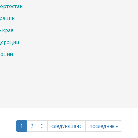
кортостан
ерации
 края
дерации
рации
1
2
3
следующая ›
последняя »