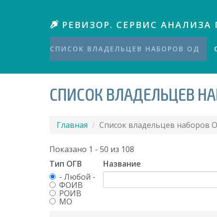
П
е
РЕВИЗОР. СЕРВИС АНАЛИЗА 
р
е
й
СПИСОК ВЛАДЕЛЬЦЕВ НАБОРОВ ОД
т
и
к
СПИСОК ВЛАДЕЛЬЦЕВ НА
о
с
н
о
Главная
Список владельцев наборов 
в
н
Показано 1 - 50 из 108
о
Тип ОГВ
Название
м
у
- Любой -
ФОИВ
с
РОИВ
о
МО
д