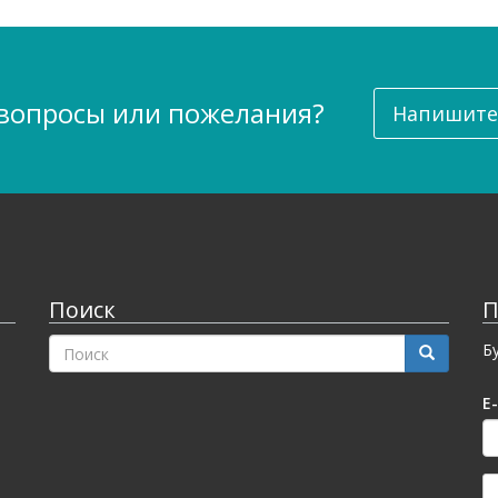
 вопросы или пожелания?
Напишите
Поиск
П
ФОРМА
Б
ПОИСКА
Поиск
E