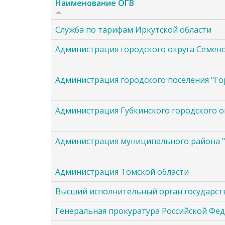
е
Наименование ОГВ
р
ж
Cлужба по тарифам Иркутской области
а
н
Администрация городского округа Семен
и
ю
Администрация городского поселения "Г
Администрация Губкинского городского о
Администрация муниципального района "А
Администрация Томской области
Высший исполнительный орган государст
Генеральная прокуратура Российской Фе